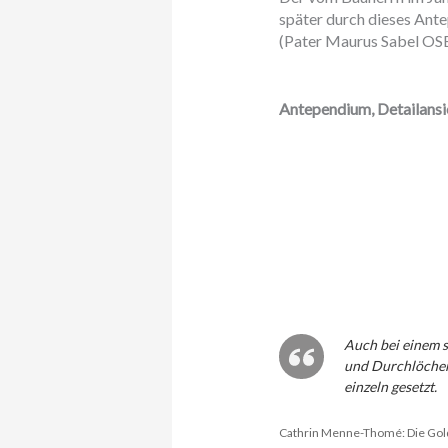
später durch dieses Ant
(Pater Maurus Sabel OSB;
Antependium, Detailansi
Auch bei einem so
und Durchlöcheru
einzeln gesetzt.
Cathrin Menne-Thomé: Die Gold