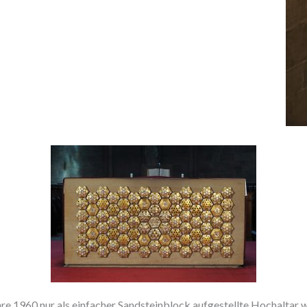
re 1960 nur als einfacher Sandsteinblock aufgestellte Hochaltar 