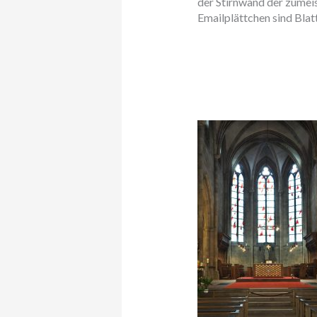
der Stirnwand der zumeis
Emailplättchen sind Bla