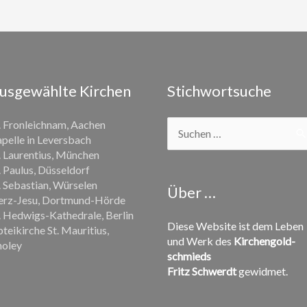
usgewählte Kirchen
Stichwortsuche
Suchen
. Fronleichnam, Aachen
nach:
pelle in Leversbach
. Laurentius, München
. Paulus, Düsseldorf
. Sebastian, Würselen
Über …
rz-Jesu, Dortmund-Hörde
. Hedwigs-Kathedrale, Berlin
Diese Website ist dem Leben
teikirche St. Mauritius,
und Werk des
Kirchen­­gold­
oley
schmieds
Fritz Schwerdt
gewidmet.