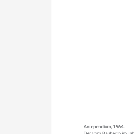
Antependium, 1964.
Der vom Bauherrn im Jah