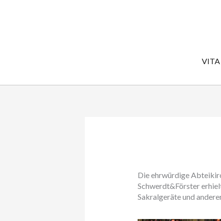
Zum
Inhalt
springen
VITA
Die ehrwürdige Abteikirc
Schwerdt&Förster erhielt
Sakralgeräte und andere