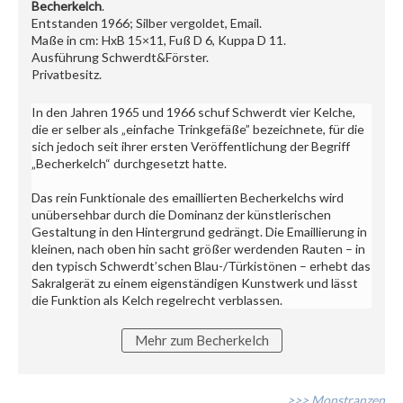
Becherkelch
.
Entstanden 1966; Silber vergoldet, Email.
Maße in cm: HxB 15×11, Fuß D 6, Kuppa D 11.
Ausführung Schwerdt&Förster.
Privatbesitz.
In den Jahren 1965 und 1966 schuf Schwerdt vier Kelche,
die er selber als „einfache Trinkgefäße” bezeichnete, für die
sich jedoch seit ihrer ersten Veröffentlichung der Begriff
„Becherkelch“ durchgesetzt hatte.
Das rein Funktionale des emaillierten Becherkelchs wird
unübersehbar durch die Dominanz der künstlerischen
Gestaltung in den Hintergrund gedrängt. Die Emaillierung in
kleinen, nach oben hin sacht größer werdenden Rauten – in
den typisch Schwerdt’schen Blau-/Türkistönen – erhebt das
Sakralgerät zu einem eigenständigen Kunstwerk und lässt
die Funktion als Kelch regelrecht verblassen.
Mehr zum Becherkelch
>>> Monstranzen