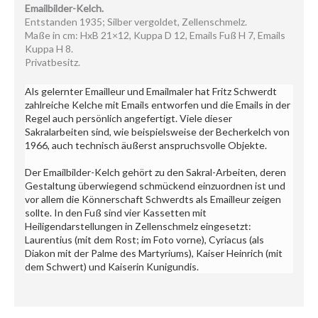
Emailbilder-Kelch.
Entstanden 1935; Silber vergoldet, Zellenschmelz.
Maße in cm: HxB 21×12, Kuppa D 12, Emails Fuß H 7, Emails
Kuppa H 8.
Privatbesitz.
Als gelernter Emailleur und Emailmaler hat Fritz Schwerdt
zahlreiche Kelche mit Emails entworfen und die Emails in der
Regel auch persönlich angefertigt. Viele dieser
Sakralarbeiten sind, wie beispielsweise der Becherkelch von
1966, auch technisch äußerst anspruchsvolle Objekte.
Der Emailbilder-Kelch gehört zu den Sakral-Arbeiten, deren
Gestaltung überwiegend schmückend einzuordnen ist und
vor allem die Könnerschaft Schwerdts als Emailleur zeigen
sollte. In den Fuß sind vier Kassetten mit
Heiligendarstellungen in Zellenschmelz eingesetzt:
Laurentius (mit dem Rost; im Foto vorne), Cyriacus (als
Diakon mit der Palme des Martyriums), Kaiser Heinrich (mit
dem Schwert) und Kaiserin Kunigundis.