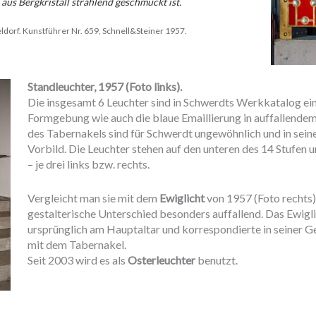
aus Bergkristall strahlend geschmückt ist.
eldorf. Kunstführer Nr. 659, Schnell&Steiner 1957.
Standleuchter, 1957 (Foto links).
Die insgesamt 6 Leuchter sind in Schwerdts Werkkatalog ein
Formgebung wie auch die blaue Emaillierung in auffallende
des Tabernakels sind für Schwerdt ungewöhnlich und in se
Vorbild. Die Leuchter stehen auf den unteren des 14 Stufen
– je drei links bzw. rechts.
Vergleicht man sie mit dem
Ewiglicht
von 1957 (Foto rechts),
gestalterische Unterschied besonders auffallend. Das Ewigl
ursprünglich am Hauptaltar und korrespondierte in seiner G
mit dem Tabernakel.
Seit 2003 wird es als
Osterleuchter
benutzt.