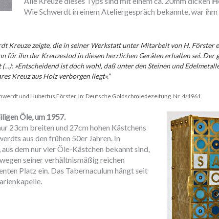
Alle Kreuze dieses Typs sind mit einem ca. 20mm dicken
H
Wie Schwerdt in einem Ateliergespräch bekannte, war ihm 
rdt Kreuze zeigte, die in seiner Werkstatt unter Mitarbeit von H. Förster
nn für ihn der Kreuzestod in diesen herrlichen Geräten erhalten sei. Der 
 (…): »Entscheidend ist doch wohl, daß unter den Steinen und Edelmetalle
res Kreuz aus Holz verborgen liegt«.”
chwerdt und Hubertus Förster. In: Deutsche Goldschmiedezeitung. Nr. 4/1961.
ligen Öle, um 1957.
nur 23cm breiten und 27cm hohen Kästchens
werdts aus den frühen 50er Jahren. In
aus dem nur vier Öle-Kästchen bekannt sind,
wegen seiner verhältnismäßig reichen
nten Platz ein. Das Tabernaculum hängt seit
arienkapelle.