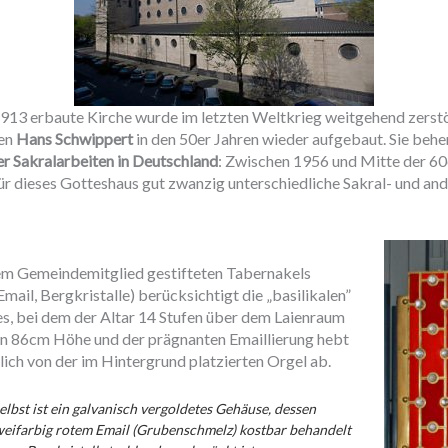
1913 erbaute Kirche wurde im letzten Weltkrieg weitgehend zerst
ten
Hans Schwippert
in den 50er Jahren wieder aufgebaut. Sie behe
 Sakralarbeiten in Deutschland
: Zwischen 1956 und Mitte der 60
für dieses Gotteshaus gut zwanzig unterschiedliche Sakral- und and
em Gemeindemitglied gestifteten Tabernakels
mail, Bergkristalle) berücksichtigt die „basilikalen”
 bei dem der Altar 14 Stufen über dem Laienraum
nen 86cm Höhe und der prägnanten Emaillierung hebt
lich von der im Hintergrund platzierten Orgel ab.
elbst ist ein galvanisch vergoldetes Gehäuse, dessen
weifarbig rotem Email (Grubenschmelz) kostbar behandelt