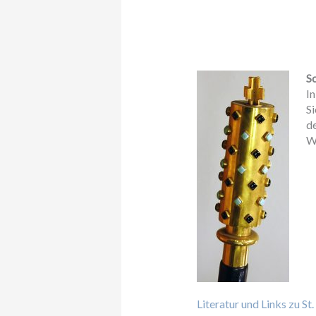
S
In
Si
de
W
Literatur und Links zu St