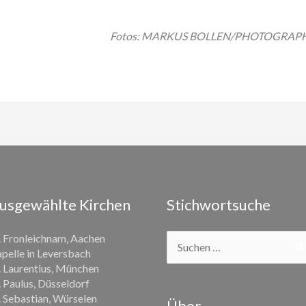
Fotos: MARKUS BOLLEN/PHOTOGRAPHY!
usgewählte Kirchen
Stichwortsuche
Suchen
. Fronleichnam, Aachen
nach:
pelle in Leversbach
. Laurentius, München
. Paulus, Düsseldorf
. Sebastian, Würselen
Über …