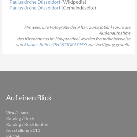
Pauluskirche Düsseldorf
(Wikipedia)
Pauluskirche Düsseldorf
(Gemeindeseite)
Hinweis: Die Fotografie des Altarraums (oben) sowie die
Außenaufnahme
des Kirchenbaus im Hauptartikel wurden freundlicherweise
von
Markus Bollen/PHOTOGRAPHY!
zur Verfügung gestellt
.
Auf einen Blick
Vita / Home
Katalog / Buch
Katalog / Buch kaufen
Ausstellung 2010
Kelche