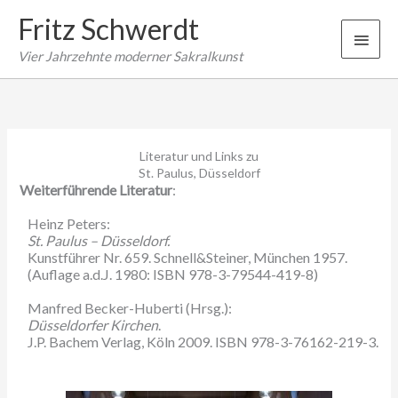
Zum
Fritz Schwerdt
Inhalt
Haup
springen
Vier Jahrzehnte moderner Sakralkunst
Literatur und Links zu
St. Paulus, Düsseldorf
Weiterführende Literatur
:
Heinz Peters:
St. Paulus – Düsseldorf.
Kunstführer Nr. 659. Schnell&Steiner, München 1957.
(Auflage a.d.J. 1980: ISBN 978-3-79544-419-8)
Manfred Becker-Huberti (Hrsg.):
Düsseldorfer Kirchen
.
J.P. Bachem Verlag, Köln 2009. ISBN 978-3-76162-219-3.