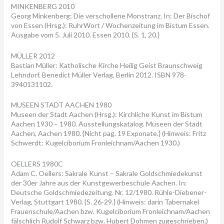
MINKENBERG 2010
Georg Minkenberg: Die verschollene Monstranz. In: Der Bischof
von Essen (Hrsg.): RuhrWort / Wochenzeitung im Bistum Essen.
Ausgabe vom 5. Juli 2010. Essen 2010. {S. 1, 20.}
MÜLLER 2012
Bastian Müller: Katholische Kirche Heilig Geist Braunschweig
Lehndorf. Benedict Müller Verlag, Berlin 2012. ISBN 978-
3940131102.
MUSEEN STADT AACHEN 1980
Museen der Stadt Aachen (Hrsg.): Kirchliche Kunst im Bistum
Aachen 1930 – 1980. Ausstellungskatalog. Museen der Stadt
Aachen, Aachen 1980. {Nicht pag. 19 Exponate.} (Hinweis: Fritz
Schwerdt: Kugelciborium Fronleichnam/Aachen 1930.)
OELLERS 1980C
Adam C. Oellers: Sakrale Kunst – Sakrale Goldschmiedekunst
der 30er Jahre aus der Kunstgewerbeschule Aachen. In:
Deutsche Goldschmiedezeitung. Nr. 12/1980. Rühle-Diebener-
Verlag, Stuttgart 1980. {S. 26-29.} (Hinweis: darin Tabernakel
Frauenschule/Aachen bzw. Kugelciborium Fronleichnam/Aachen
fälschlich Rudolf Schwarz bzw. Hubert Dohmen zugeschrieben.)