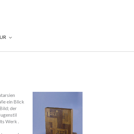
TUR
tarsien
ie ein Blick
Bild; der
Jugenstil
ts Werk .